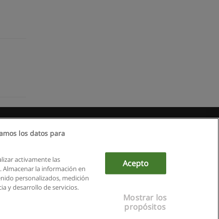
amos los datos para
alizar activamente las
Acepto
ón. Almacenar la información en
tenido personalizados, medición
a y desarrollo de servicios.
Mostrar los
propósitos