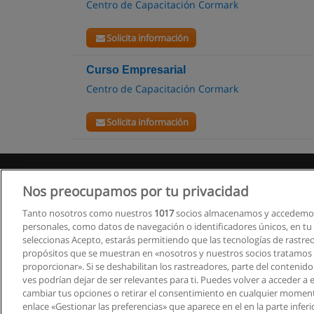
Centro de Capacitación Cormark
Solicita información
Curso Empresarial
Centro de Capacitación Cormark
Solicita información
Nos preocupamos por tu privacidad
Tanto nosotros como nuestros
1017
socios almacenamos y accedemos
personales, como datos de navegación o identificadores únicos, en tu d
seleccionas Acepto, estarás permitiendo que las tecnologías de rastre
propósitos que se muestran en «nosotros y nuestros socios tratamos
proporcionar». Si se deshabilitan los rastreadores, parte del contenid
ves podrían dejar de ser relevantes para ti. Puedes volver a acceder a
cambiar tus opciones o retirar el consentimiento en cualquier moment
enlace «Gestionar las preferencias» que aparece en el en la parte inferi