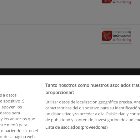
Reglas de uso
Privacidad de datos
Contactar con Educaedu
Tanto nosotros como nuestros asociados trat
proporcionar:
 a datos
Copyright © Educaedu Business S.L. - CIF : B-95610580: -
www.educaedu.com.ec
ispositivo. Si
Utilizar datos de localización geográfica precisa. An
o apoyen los
características del dispositivo para su identificaci
 datos para
un dispositivo y/o acceder a ella. Publicidad y con
o y los anuncios que
de publicidad y contenido, investigación de audienci
 este menú para
Lista de asociados (proveedores)
o haciendo clic en el
or de la página web.