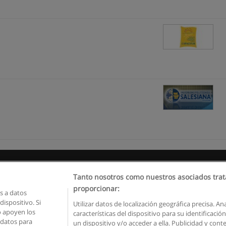
Reglas de uso
Privacidad de datos
Contactar con Educaedu
Tanto nosotros como nuestros asociados trat
proporcionar:
 a datos
Copyright © Educaedu Business S.L. - CIF : B-95610580: -
www.educaedu.com.ec
ispositivo. Si
Utilizar datos de localización geográfica precisa. An
o apoyen los
características del dispositivo para su identificaci
 datos para
un dispositivo y/o acceder a ella. Publicidad y con