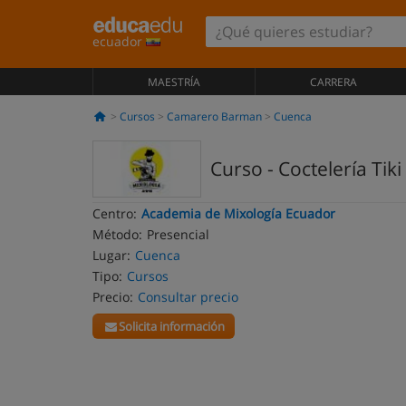
ecuador
MAESTRÍA
CARRERA
Cursos
Camarero Barman
Cuenca
Curso - Coctelería Tiki
Centro:
Academia de Mixología Ecuador
Método:
Presencial
Lugar:
Cuenca
Tipo:
Cursos
Precio:
Consultar precio
Solicita información