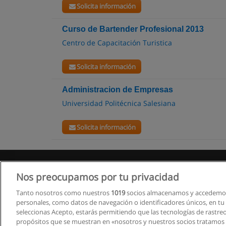
Solicita información
Curso de Bartender Profesional 2013
Centro de Capacitación Turistica
Solicita información
Administracion de Empresas
Universidad Politécnica Salesiana
Solicita información
Nos preocupamos por tu privacidad
Tanto nosotros como nuestros
1019
socios almacenamos y accedemos
personales, como datos de navegación o identificadores únicos, en tu d
seleccionas Acepto, estarás permitiendo que las tecnologías de rastre
propósitos que se muestran en «nosotros y nuestros socios tratamos