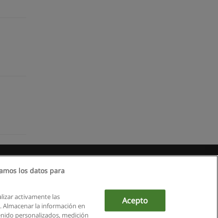
amos los datos para
alizar activamente las
Acepto
ón. Almacenar la información en
tenido personalizados, medición