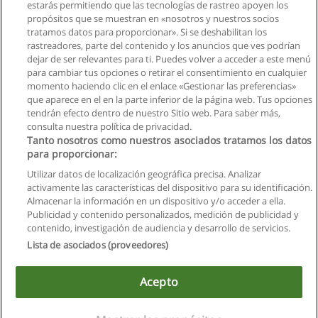
Solicita información
estarás permitiendo que las tecnologías de rastreo apoyen los
propósitos que se muestran en «nosotros y nuestros socios
tratamos datos para proporcionar». Si se deshabilitan los
Curso Enlaces Inalámbricos Ubiquiti
rastreadores, parte del contenido y los anuncios que ves podrían
TraingTech
dejar de ser relevantes para ti. Puedes volver a acceder a este menú
para cambiar tus opciones o retirar el consentimiento en cualquier
Solicita información
momento haciendo clic en el enlace «Gestionar las preferencias»
que aparece en el en la parte inferior de la página web. Tus opciones
tendrán efecto dentro de nuestro Sitio web. Para saber más,
consulta nuestra política de privacidad.
Tanto nosotros como nuestros asociados tratamos los datos
para proporcionar:
Reglas de uso
Utilizar datos de localización geográfica precisa. Analizar
activamente las características del dispositivo para su identificación.
Privacidad de datos
Almacenar la información en un dispositivo y/o acceder a ella.
Publicidad y contenido personalizados, medición de publicidad y
Contactar con Educaedu
contenido, investigación de audiencia y desarrollo de servicios.
Lista de asociados (proveedores)
Copyright © Educaedu Business S.L. - CIF : B-95610580: -
www.educaedu.com.ec
Acepto