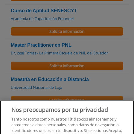
Curso de Aptitud SENESCYT
Academia de Capacitación Emanuel
Solicita información
Master Practitioner en PNL
Dr. José Torres - La Primera Escuela de PNL del Ecuador
Solicita información
Maestría en Educación a Distancia
Universidad Nacional de Loja
Solicita información
Nos preocupamos por tu privacidad
Curso - Examen Exoneración ESPOL
Tanto nosotros como nuestros
1019
socios almacenamos y
EfrainPOL Academy
accedemos a datos personales, como datos de navegación o
identificadores únicos, en tu dispositivo. Si seleccionas Acepto,