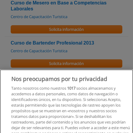
Curso de Mesero en Base a Competencias
Laborales
Centro de Capacitación Turistica
Solicita información
Curso de Bartender Profesional 2013
Centro de Capacitación Turistica
Solicita información
Curso de Bartender | Soluciones Academicas
Nos preocupamos por tu privacidad
Soluciones Academicas
Tanto nosotros como nuestros
1017
socios almacenamos y
accedemos a datos personales, como datos de navegación o
Solicita información
identificadores únicos, en tu dispositivo. Si seleccionas Acepto,
estarás permitiendo que las tecnologías de rastreo apoyen los
propósitos que se muestran en «nosotros y nuestros socios
Curso de Master Bartenders Programa
tratamos datos para proporcionar». Si se deshabilitan los
certificación de Cocteleria
rastreadores, parte del contenido y los anuncios que ves podrían
Zona Bartenders Academy Internacional S.A.®
dejar de ser relevantes para ti. Puedes volver a acceder a este menú