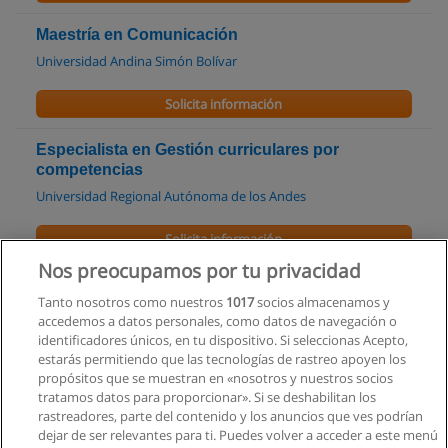
Maestría en Comunicación
Universidad Andina Simón Bolívar
Solicita información
Especialista en Gestión curriculares por
competencias
Universidad Regional Autónoma de los Andes
Solicita información
Nos preocupamos por tu privacidad
Licenciatura en Comunicación Social
Tanto nosotros como nuestros
1017
socios almacenamos y
Universidad Alfredo Perez Guerrero
accedemos a datos personales, como datos de navegación o
identificadores únicos, en tu dispositivo. Si seleccionas Acepto,
Solicita información
estarás permitiendo que las tecnologías de rastreo apoyen los
propósitos que se muestran en «nosotros y nuestros socios
tratamos datos para proporcionar». Si se deshabilitan los
Maestría en Comunicación
rastreadores, parte del contenido y los anuncios que ves podrían
Facultad Latinoamericana de Ciencias Sociales Sede Ecuador
dejar de ser relevantes para ti. Puedes volver a acceder a este menú