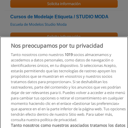
Solicita información
Cursos de Modelaje Etiqueta / STUDIO MODA
Escuela de Modelos Studio Moda
Solicita información
Nos preocupamos por tu privacidad
Curso - Tendencias Creativas en Joyería
Tanto nosotros como nuestros
1019
socios almacenamos y
Workshop R2
accedemos a datos personales, como datos de navegación o
identificadores únicos, en tu dispositivo. Si seleccionas Acepto,
Solicita información
estarás permitiendo que las tecnologías de rastreo apoyen los
propósitos que se muestran en «nosotros y nuestros socios
tratamos datos para proporcionar». Si se deshabilitan los
Curso - Comunicación de Marca de Joyería
rastreadores, parte del contenido y los anuncios que ves podrían
Workshop R2
dejar de ser relevantes para ti. Puedes volver a acceder a este menú
para cambiar tus opciones o retirar el consentimiento en cualquier
Solicita información
momento haciendo clic en el enlace «Gestionar las preferencias»
que aparece en el en la parte inferior de la página web. Tus opciones
tendrán efecto dentro de nuestro Sitio web. Para saber más,
consulta nuestra política de privacidad.
Tanto nosotros como nuestros asociados tratamos los datos