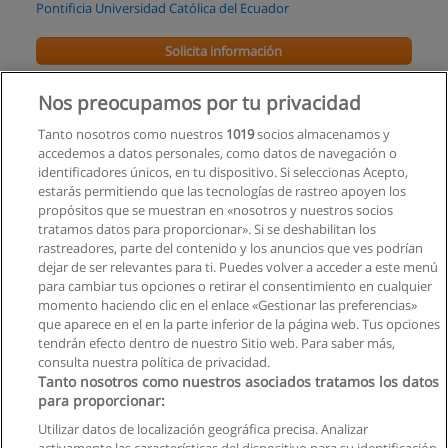
Pontificia Universidad Católica del Ecuador
Solicita información
Carrera de Diseño Gráfico y Comunicación
Nos preocupamos por tu privacidad
Social
Tanto nosotros como nuestros
1019
socios almacenamos y
Pontificia Universidad Católica del Ecuador
accedemos a datos personales, como datos de navegación o
identificadores únicos, en tu dispositivo. Si seleccionas Acepto,
Solicita información
estarás permitiendo que las tecnologías de rastreo apoyen los
propósitos que se muestran en «nosotros y nuestros socios
tratamos datos para proporcionar». Si se deshabilitan los
Curso Taller Básico de Fotografía Digital
rastreadores, parte del contenido y los anuncios que ves podrían
Vsfoto .net
dejar de ser relevantes para ti. Puedes volver a acceder a este menú
para cambiar tus opciones o retirar el consentimiento en cualquier
Solicita información
momento haciendo clic en el enlace «Gestionar las preferencias»
que aparece en el en la parte inferior de la página web. Tus opciones
tendrán efecto dentro de nuestro Sitio web. Para saber más,
consulta nuestra política de privacidad.
Tanto nosotros como nuestros asociados tratamos los datos
para proporcionar:
Reglas de uso
Utilizar datos de localización geográfica precisa. Analizar