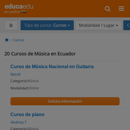
ecuador
Tipo de curso:
Cursos
Modalidad / Lugar
C
Cursos
20
Cursos de Música en Ecuador
Curso de Música Nacional en Guitarra
Retrill
Categoría:
Música
Modalidad:
Online
Solicita información
Curso de piano
Akdmia 7
Categoría:
Música