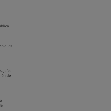
ública
do a los
, jefes
sión de
ia
de