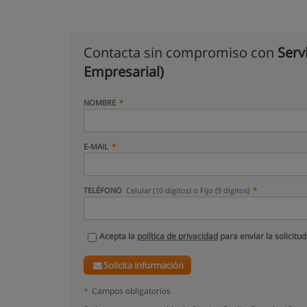
Contacta sin compromiso con
Serv
Empresarial)
NOMBRE
E-MAIL
TELÉFONO
Celular (10 dígitos) o Fijo (9 dígitos)
Acepta la
política de privacidad
para enviar la solicitud
Solicita información
*
Campos obligatorios