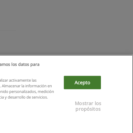
amos los datos para
alizar activamente las
Acepto
ón. Almacenar la información en
tenido personalizados, medición
a y desarrollo de servicios.
Mostrar los
propósitos
ás
|
X