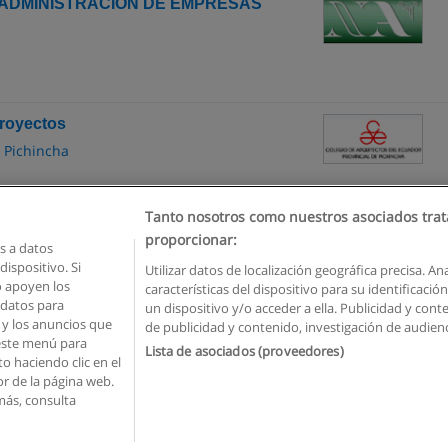
Y ADMINISTRACIÓN DE EMPRESAS
Proyectos
e Pichincha
Tanto nosotros como nuestros asociados trat
proporcionar:
 a datos
ispositivo. Si
Utilizar datos de localización geográfica precisa. An
o apoyen los
características del dispositivo para su identificaci
Reglas de uso
Privacidad de datos
Contactar con Educaedu
 datos para
un dispositivo y/o acceder a ella. Publicidad y con
o y los anuncios que
de publicidad y contenido, investigación de audienci
Copyright © Educaedu Business S.L. - CIF : B-95610580: -
www.educaedu.com.ec
 este menú para
Lista de asociados (proveedores)
o haciendo clic en el
or de la página web.
más, consulta
o utiliza cookies.
Si continua navegando, consideramos que acepta su uso.
Ver m