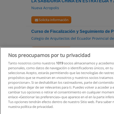
LA SABIDURÍA CHINA EN ESTRATEGIA 
Nueva Acropolis
Solicita información
Curso de Fiscalización y Seguimiento de 
Colegio de Arquitectos del Ecuador Provincial d
Solicita información
Nos preocupamos por tu privacidad
Tanto nosotros como nuestros
1019
socios almacenamos y accedemos
personales, como datos de navegación o identificadores únicos, en tu d
seleccionas Acepto, estarás permitiendo que las tecnologías de rastre
propósitos que se muestran en «nosotros y nuestros socios tratamos
proporcionar». Si se deshabilitan los rastreadores, parte del contenid
ves podrían dejar de ser relevantes para ti. Puedes volver a acceder a
cambiar tus opciones o retirar el consentimiento en cualquier moment
enlace «Gestionar las preferencias» que aparece en el en la parte inferi
Tus opciones tendrán efecto dentro de nuestro Sitio web. Para saber 
nuestra política de privacidad.
Este siti