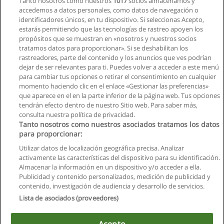
Tanto nosotros como nuestros
1017
socios almacenamos y
accedemos a datos personales, como datos de navegación o
identificadores únicos, en tu dispositivo. Si seleccionas Acepto,
estarás permitiendo que las tecnologías de rastreo apoyen los
propósitos que se muestran en «nosotros y nuestros socios
tratamos datos para proporcionar». Si se deshabilitan los
rastreadores, parte del contenido y los anuncios que ves podrían
dejar de ser relevantes para ti. Puedes volver a acceder a este menú
para cambiar tus opciones o retirar el consentimiento en cualquier
momento haciendo clic en el enlace «Gestionar las preferencias»
que aparece en el en la parte inferior de la página web. Tus opciones
tendrán efecto dentro de nuestro Sitio web. Para saber más,
Siguiente
consulta nuestra política de privacidad.
Página
1
de
2
Tanto nosotros como nuestros asociados tratamos los datos
para proporcionar:
Utilizar datos de localización geográfica precisa. Analizar
activamente las características del dispositivo para su identificación.
Almacenar la información en un dispositivo y/o acceder a ella.
Reglas de uso
Publicidad y contenido personalizados, medición de publicidad y
contenido, investigación de audiencia y desarrollo de servicios.
Privacidad de datos
Lista de asociados (proveedores)
Contactar con Educaedu