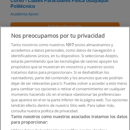
Curso - Clases Particulares Física Guayaquil
Politécnico
Academia Apren
Solicita información
Nos preocupamos por tu privacidad
Curso: Colegio Nivelación Fisica
Tanto nosotros como nuestros
1017
socios almacenamos y
Polinstituto Educación
accedemos a datos personales, como datos de navegación o
identificadores únicos, en tu dispositivo. Si seleccionas Acepto,
Solicita información
estarás permitiendo que las tecnologías de rastreo apoyen los
propósitos que se muestran en «nosotros y nuestros socios
tratamos datos para proporcionar». Si se deshabilitan los
Magister en Química Aplicada
rastreadores, parte del contenido y los anuncios que ves podrían
Universidad Técnica de Machala
dejar de ser relevantes para ti. Puedes volver a acceder a este menú
para cambiar tus opciones o retirar el consentimiento en cualquier
Solicita información
momento haciendo clic en el enlace «Gestionar las preferencias»
que aparece en el en la parte inferior de la página web. Tus opciones
tendrán efecto dentro de nuestro Sitio web. Para saber más,
consulta nuestra política de privacidad.
Tanto nosotros como nuestros asociados tratamos los datos
para proporcionar:
Reglas de uso