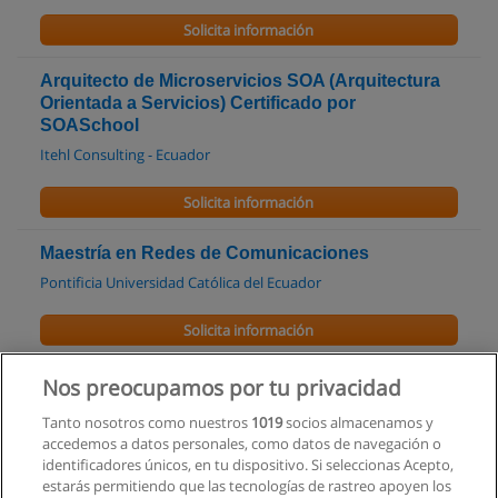
Solicita información
Arquitecto de Microservicios SOA (Arquitectura
Orientada a Servicios) Certificado por
SOASchool
Itehl Consulting - Ecuador
Solicita información
Maestría en Redes de Comunicaciones
Pontificia Universidad Católica del Ecuador
Solicita información
Maestría en Gerencia de Tecnologías de la
Nos preocupamos por tu privacidad
Información
Tanto nosotros como nuestros
1019
socios almacenamos y
Pontificia Universidad Católica del Ecuador
accedemos a datos personales, como datos de navegación o
identificadores únicos, en tu dispositivo. Si seleccionas Acepto,
Solicita información
estarás permitiendo que las tecnologías de rastreo apoyen los