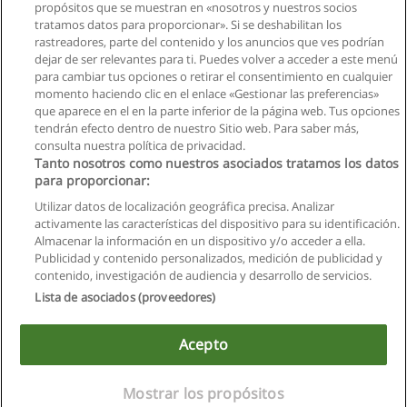
propósitos que se muestran en «nosotros y nuestros socios
tratamos datos para proporcionar». Si se deshabilitan los
Carrera de Informática Aplicada a la Educación
rastreadores, parte del contenido y los anuncios que ves podrían
Universidad Nacional del Chimborazo
dejar de ser relevantes para ti. Puedes volver a acceder a este menú
para cambiar tus opciones o retirar el consentimiento en cualquier
Solicita información
momento haciendo clic en el enlace «Gestionar las preferencias»
que aparece en el en la parte inferior de la página web. Tus opciones
tendrán efecto dentro de nuestro Sitio web. Para saber más,
consulta nuestra política de privacidad.
Tanto nosotros como nuestros asociados tratamos los datos
para proporcionar:
Reglas de uso
Utilizar datos de localización geográfica precisa. Analizar
activamente las características del dispositivo para su identificación.
Privacidad de datos
Almacenar la información en un dispositivo y/o acceder a ella.
Publicidad y contenido personalizados, medición de publicidad y
Contactar con Educaedu
contenido, investigación de audiencia y desarrollo de servicios.
Lista de asociados (proveedores)
Copyright © Educaedu Business S.L. - CIF : B-95610580: -
www.educaedu.com.ec
Acepto
Mostrar los propósitos