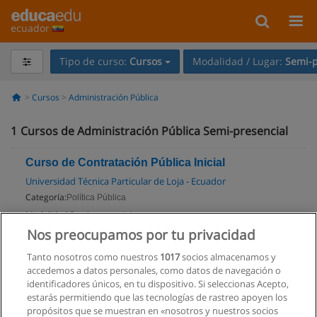
ecuador
Tipo de curso:
Cursos
Modalidad / Lugar:
Semi-p
Cursos
Administración Pública
1
Cursos de Administración Pública Semi-presencial
Curso de Contratación Pública Inicial
Universidad Técnica Particular de Loja - Ecuador
Categoría:
Política Pública
Modalidad:
Semi-presencial
Nos preocupamos por tu privacidad
Solicita información
Tanto nosotros como nuestros
1017
socios almacenamos y
accedemos a datos personales, como datos de navegación o
identificadores únicos, en tu dispositivo. Si seleccionas Acepto,
estarás permitiendo que las tecnologías de rastreo apoyen los
propósitos que se muestran en «nosotros y nuestros socios