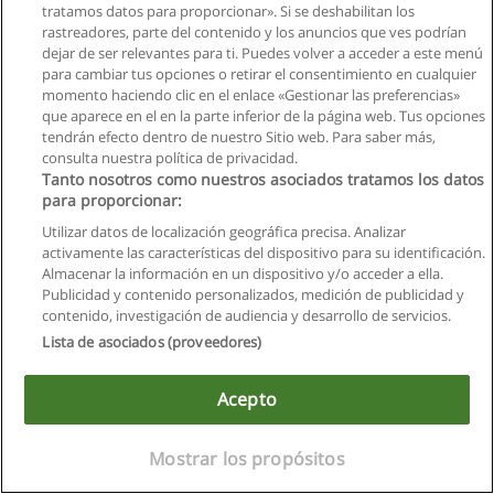
tratamos datos para proporcionar». Si se deshabilitan los
rastreadores, parte del contenido y los anuncios que ves podrían
dejar de ser relevantes para ti. Puedes volver a acceder a este menú
para cambiar tus opciones o retirar el consentimiento en cualquier
momento haciendo clic en el enlace «Gestionar las preferencias»
que aparece en el en la parte inferior de la página web. Tus opciones
tendrán efecto dentro de nuestro Sitio web. Para saber más,
Reglas de uso
consulta nuestra política de privacidad.
Tanto nosotros como nuestros asociados tratamos los datos
Privacidad de datos
para proporcionar:
Contactar con Educaedu
Utilizar datos de localización geográfica precisa. Analizar
activamente las características del dispositivo para su identificación.
Copyright © Educaedu Business S.L. - CIF : B-95610580: -
Almacenar la información en un dispositivo y/o acceder a ella.
www.educaedu.com.ec
Publicidad y contenido personalizados, medición de publicidad y
contenido, investigación de audiencia y desarrollo de servicios.
Lista de asociados (proveedores)
Acepto
Mostrar los propósitos