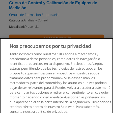
Curso de Control y Calibración de Equipos de
Medición
Centro de Formación Empresarial
Categoría:
Análisis y Control
Modalidad:
Presencial
Solicita información
Nos preocupamos por tu privacidad
Impartido en:
Quito
Tanto nosotros como nuestros
1017
socios almacenamos y
accedemos a datos personales, como datos de navegación o
identificadores únicos, en tu dispositivo. Si seleccionas Acepto,
estarás permitiendo que las tecnologías de rastreo apoyen los
propósitos que se muestran en «nosotros y nuestros socios
tratamos datos para proporcionar». Si se deshabilitan los
rastreadores, parte del contenido y los anuncios que ves podrían
dejar de ser relevantes para ti. Puedes volver a acceder a este menú
para cambiar tus opciones o retirar el consentimiento en cualquier
momento haciendo clic en el enlace «Gestionar las preferencias»
que aparece en el en la parte inferior de la página web. Tus opciones
tendrán efecto dentro de nuestro Sitio web. Para saber más,
consulta nuestra política de privacidad.