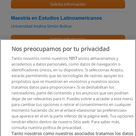
Solicita información
Maestría en Estudios Latinoamericanos
Universidad Andina Simón Bolívar
Solicita información
Nos preocupamos por tu privacidad
Maestría en Estudios de la Cultura
Tanto nosotros como nuestros
1017
socios almacenamos y
Universidad Andina Simón Bolívar
accedemos a datos personales, como datos de navegación o
identificadores únicos, en tu dispositivo. Si seleccionas Acepto,
Solicita información
estarás permitiendo que las tecnologías de rastreo apoyen los
propósitos que se muestran en «nosotros y nuestros socios
tratamos datos para proporcionar». Si se deshabilitan los
Diplomado Superior en Docencia Universitaria
rastreadores, parte del contenido y los anuncios que ves podrían
Pontificia Universidad Católica del Ecuador
dejar de ser relevantes para ti. Puedes volver a acceder a este menú
para cambiar tus opciones o retirar el consentimiento en cualquier
Solicita información
momento haciendo clic en el enlace «Gestionar las preferencias»
que aparece en el en la parte inferior de la página web. Tus opciones
tendrán efecto dentro de nuestro Sitio web. Para saber más,
consulta nuestra política de privacidad.
Tanto nosotros como nuestros asociados tratamos los datos