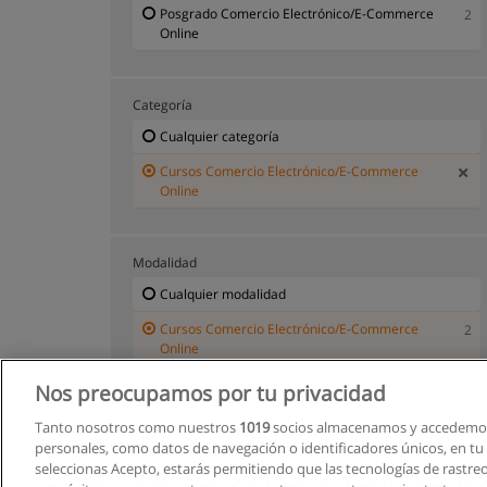
Posgrado Comercio Electrónico/E-Commerce
2
Online
Categoría
Cualquier categoría
Cursos Comercio Electrónico/E-Commerce
Online
Modalidad
Cualquier modalidad
Cursos Comercio Electrónico/E-Commerce
2
Online
Nos preocupamos por tu privacidad
Tanto nosotros como nuestros
1019
socios almacenamos y accedemos
personales, como datos de navegación o identificadores únicos, en tu d
seleccionas Acepto, estarás permitiendo que las tecnologías de rastre