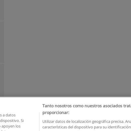
Tanto nosotros como nuestros asociados trat
proporcionar:
 a datos
ispositivo. Si
Utilizar datos de localización geográfica precisa. An
o apoyen los
características del dispositivo para su identificaci
Reglas de uso
Privacidad de datos
Contactar con Educaedu