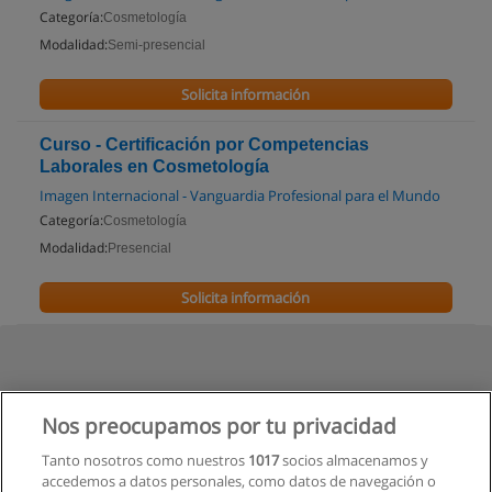
Categoría:
Cosmetología
Modalidad:
Semi-presencial
Solicita información
Curso - Certificación por Competencias
Laborales en Cosmetología
Imagen Internacional - Vanguardia Profesional para el Mundo
Categoría:
Cosmetología
Modalidad:
Presencial
Solicita información
Nos preocupamos por tu privacidad
Tanto nosotros como nuestros
1017
socios almacenamos y
accedemos a datos personales, como datos de navegación o