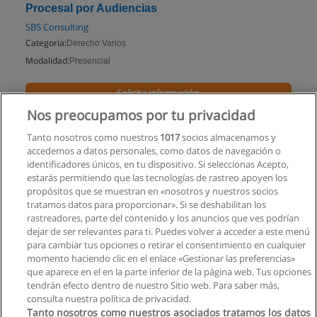
Procesal por Audiencias
SBS Consulting
Categoría:
Derecho Varios
Modalidad:
Presencial
Solicita información
Nos preocupamos por tu privacidad
Impartido en:
Cuenca
Tanto nosotros como nuestros
1017
socios almacenamos y
accedemos a datos personales, como datos de navegación o
identificadores únicos, en tu dispositivo. Si seleccionas Acepto,
estarás permitiendo que las tecnologías de rastreo apoyen los
propósitos que se muestran en «nosotros y nuestros socios
tratamos datos para proporcionar». Si se deshabilitan los
rastreadores, parte del contenido y los anuncios que ves podrían
dejar de ser relevantes para ti. Puedes volver a acceder a este menú
para cambiar tus opciones o retirar el consentimiento en cualquier
momento haciendo clic en el enlace «Gestionar las preferencias»
que aparece en el en la parte inferior de la página web. Tus opciones
tendrán efecto dentro de nuestro Sitio web. Para saber más,
consulta nuestra política de privacidad.
Tanto nosotros como nuestros asociados tratamos los datos