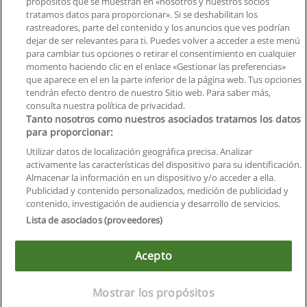
propósitos que se muestran en «nosotros y nuestros socios
tratamos datos para proporcionar». Si se deshabilitan los
rastreadores, parte del contenido y los anuncios que ves podrían
dejar de ser relevantes para ti. Puedes volver a acceder a este menú
para cambiar tus opciones o retirar el consentimiento en cualquier
momento haciendo clic en el enlace «Gestionar las preferencias»
que aparece en el en la parte inferior de la página web. Tus opciones
tendrán efecto dentro de nuestro Sitio web. Para saber más,
consulta nuestra política de privacidad.
Tanto nosotros como nuestros asociados tratamos los datos
para proporcionar:
Reglas de uso
Utilizar datos de localización geográfica precisa. Analizar
activamente las características del dispositivo para su identificación.
Privacidad de datos
Almacenar la información en un dispositivo y/o acceder a ella.
Publicidad y contenido personalizados, medición de publicidad y
Contactar con Educaedu
contenido, investigación de audiencia y desarrollo de servicios.
Lista de asociados (proveedores)
Copyright © Educaedu Business S.L. - CIF : B-95610580: -
www.educaedu.com.ec
Acepto
Mostrar los propósitos