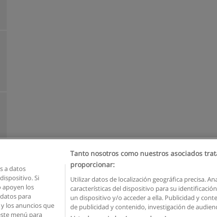
Tanto nosotros como nuestros asociados trat
proporcionar:
 a datos
ispositivo. Si
Utilizar datos de localización geográfica precisa. An
o apoyen los
características del dispositivo para su identificaci
Reglas de uso
Privacidad de datos
Contactar con Educaedu
 datos para
un dispositivo y/o acceder a ella. Publicidad y con
o y los anuncios que
de publicidad y contenido, investigación de audienci
Copyright © Educaedu Business S.L. - CIF : B-95610580: -
www.educaedu.com.ec
 este menú para