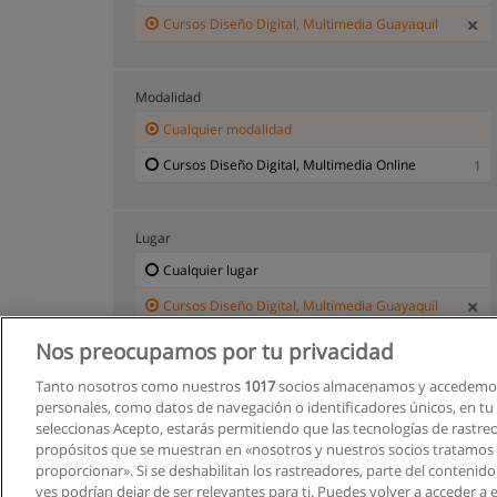
Cursos Diseño Digital, Multimedia Guayaquil
Modalidad
Cualquier modalidad
Cursos Diseño Digital, Multimedia Online
1
Lugar
Cualquier lugar
Cursos Diseño Digital, Multimedia Guayaquil
Nos preocupamos por tu privacidad
Tanto nosotros como nuestros
1017
socios almacenamos y accedemos
personales, como datos de navegación o identificadores únicos, en tu d
seleccionas Acepto, estarás permitiendo que las tecnologías de rastre
propósitos que se muestran en «nosotros y nuestros socios tratamos
proporcionar». Si se deshabilitan los rastreadores, parte del contenid
ves podrían dejar de ser relevantes para ti. Puedes volver a acceder a