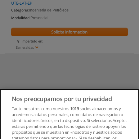
UTE-LVT-EP
Categoría:
Ingeniería de Petróleos
Modalidad:
Presencial
Solicita información
Impartido en:
Esmeraldas
Nos preocupamos por tu privacidad
Tanto nosotros como nuestros
1019
socios almacenamos y
accedemos a datos personales, como datos de navegación o
identificadores únicos, en tu dispositivo. Si seleccionas Acepto,
estarás permitiendo que las tecnologías de rastreo apoyen los
propósitos que se muestran en «nosotros y nuestros socios
tratamos datos para proporcionar». Si se deshabilitan los