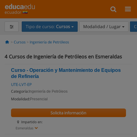
ecuador
Tipo de curso:
Cursos
Modalidad / Lugar
C
Cursos
Ingeniería de Petróleos
4
Cursos de Ingeniería de Petróleos en Esmeraldas
Curso - Operación y Mantenimiento de Equipos
de Refinería
UTE-LVT-EP
Categoría:
Ingeniería de Petróleos
Modalidad:
Presencial
Solicita información
Impartido en:
Esmeraldas