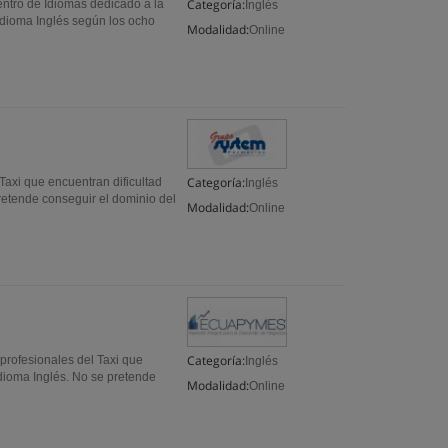
Categoría:
o de Idiomas dedicado a la
Inglés
dioma Inglés según los ocho
Modalidad:
Online
Categoría:
axi que encuentran dificultad
Inglés
retende conseguir el dominio del
Modalidad:
Online
Categoría:
profesionales del Taxi que
Inglés
idioma Inglés. No se pretende
Modalidad:
Online