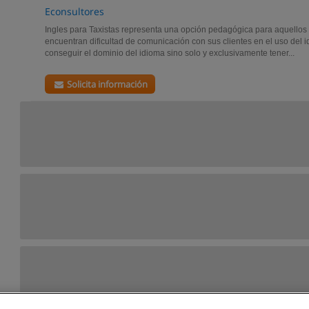
Econsultores
Ingles para Taxistas representa una opción pedagógica para aquellos 
encuentran dificultad de comunicación con sus clientes en el uso del 
conseguir el dominio del idioma sino solo y exclusivamente tener...
Solicita información