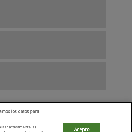
amos los datos para
alizar activamente las
Acepto