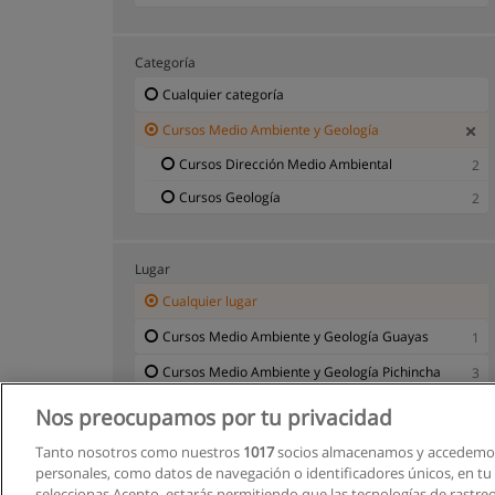
Categoría
Cualquier categoría
Cursos Medio Ambiente y Geología
Cursos Dirección Medio Ambiental
2
Cursos Geología
2
Lugar
Cualquier lugar
Cursos Medio Ambiente y Geología Guayas
1
Cursos Medio Ambiente y Geología Pichincha
3
Nos preocupamos por tu privacidad
Tanto nosotros como nuestros
1017
socios almacenamos y accedemos
personales, como datos de navegación o identificadores únicos, en tu d
seleccionas Acepto, estarás permitiendo que las tecnologías de rastre