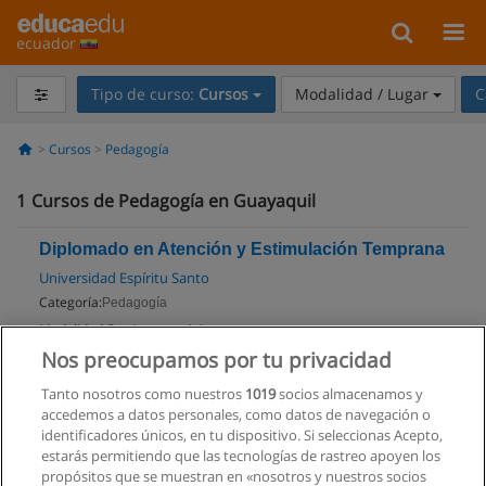
ecuador
Tipo de curso:
Cursos
Modalidad / Lugar
C
Cursos
Pedagogía
1
Cursos de Pedagogía en Guayaquil
Diplomado en Atención y Estimulación Temprana
Universidad Espíritu Santo
Categoría:
Pedagogía
Modalidad:
Semi-presencial
Nos preocupamos por tu privacidad
Solicita información
Tanto nosotros como nuestros
1019
socios almacenamos y
Impartido en:
accedemos a datos personales, como datos de navegación o
Samborondón
identificadores únicos, en tu dispositivo. Si seleccionas Acepto,
estarás permitiendo que las tecnologías de rastreo apoyen los
propósitos que se muestran en «nosotros y nuestros socios