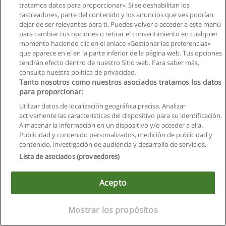
tratamos datos para proporcionar». Si se deshabilitan los
rastreadores, parte del contenido y los anuncios que ves podrían
dejar de ser relevantes para ti. Puedes volver a acceder a este menú
para cambiar tus opciones o retirar el consentimiento en cualquier
momento haciendo clic en el enlace «Gestionar las preferencias»
que aparece en el en la parte inferior de la página web. Tus opciones
tendrán efecto dentro de nuestro Sitio web. Para saber más,
consulta nuestra política de privacidad.
Tanto nosotros como nuestros asociados tratamos los datos
Reglas de uso
para proporcionar:
Privacidad de datos
Utilizar datos de localización geográfica precisa. Analizar
activamente las características del dispositivo para su identificación.
Contactar con Educaedu
Almacenar la información en un dispositivo y/o acceder a ella.
Publicidad y contenido personalizados, medición de publicidad y
contenido, investigación de audiencia y desarrollo de servicios.
Copyright © Educaedu Business S.L. - CIF : B-95610580: -
www.educaedu.com.ec
Lista de asociados (proveedores)
Acepto
Mostrar los propósitos