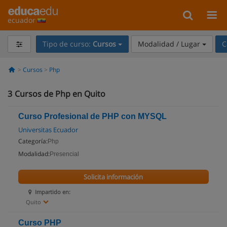
ecuador
Tipo de curso:
Cursos
Modalidad / Lugar
C
Cursos
Php
3
Cursos de Php en Quito
Curso Profesional de PHP con MYSQL
Universitas Ecuador
Categoría:
Php
Modalidad:
Presencial
Solicita información
Impartido en:
Quito
Curso PHP