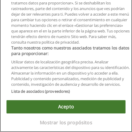
tratamos datos para proporcionar». Si se deshabilitan los
rastreadores, parte del contenido y los anuncios que ves podrían
dejar de ser relevantes para ti. Puedes volver a acceder a este menú
para cambiar tus opciones o retirar el consentimiento en cualquier
momento haciendo clic en el enlace «Gestionar las preferencias»
que aparece en el en la parte inferior de la página web. Tus opciones
tendrán efecto dentro de nuestro Sitio web. Para saber más,
consulta nuestra política de privacidad.
Tanto nosotros como nuestros asociados tratamos los datos
para proporcionar:
Reglas de uso
Utilizar datos de localización geográfica precisa. Analizar
Privacidad de datos
activamente las características del dispositivo para su identificación.
Almacenar la información en un dispositivo y/o acceder a ella.
Contactar con Educaedu
Publicidad y contenido personalizados, medición de publicidad y
contenido, investigación de audiencia y desarrollo de servicios.
Copyright © Educaedu Business S.L. - CIF : B-95610580: -
Lista de asociados (proveedores)
www.educaedu.com.ec
Acepto
Mostrar los propósitos