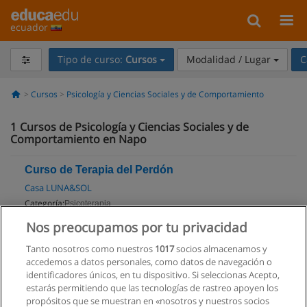
ecuador
Tipo de curso:
Cursos
Modalidad / Lugar
C
Cursos
Psicología y Ciencias Sociales y de Comportamiento
1
Cursos de Psicología y Ciencias Sociales y de
Comportamiento en Napo
Curso de Terapia del Perdón
Casa LUNA&SOL
Categoría:
Psicoterapia
Modalidad:
Presencial
Nos preocupamos por tu privacidad
Tanto nosotros como nuestros
1017
socios almacenamos y
Solicita información
accedemos a datos personales, como datos de navegación o
Impartido en:
identificadores únicos, en tu dispositivo. Si seleccionas Acepto,
Tena
estarás permitiendo que las tecnologías de rastreo apoyen los
propósitos que se muestran en «nosotros y nuestros socios