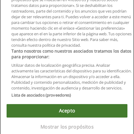
tratamos datos para proporcionar». Si se deshabilitan los
rastreadores, parte del contenido y los anuncios que ves podrían
dejar de ser relevantes para ti. Puedes volver a acceder a este menú
para cambiar tus opciones o retirar el consentimiento en cualquier
momento haciendo clic en el enlace «Gestionar las preferencias»
que aparece en el en la parte inferior de la página web. Tus opciones
tendrán efecto dentro de nuestro Sitio web. Para saber más,
consulta nuestra política de privacidad.
Tanto nosotros como nuestros asociados tratamos los datos
para proporcionar:
Reglas de uso
Utilizar datos de localización geográfica precisa. Analizar
activamente las características del dispositivo para su identificación.
Privacidad de datos
Almacenar la información en un dispositivo y/o acceder a ella.
Publicidad y contenido personalizados, medición de publicidad y
Contactar con Educaedu
contenido, investigación de audiencia y desarrollo de servicios.
Lista de asociados (proveedores)
Copyright © Educaedu Business S.L. - CIF : B-95610580: -
www.educaedu.com.ec
Acepto
Mostrar los propósitos