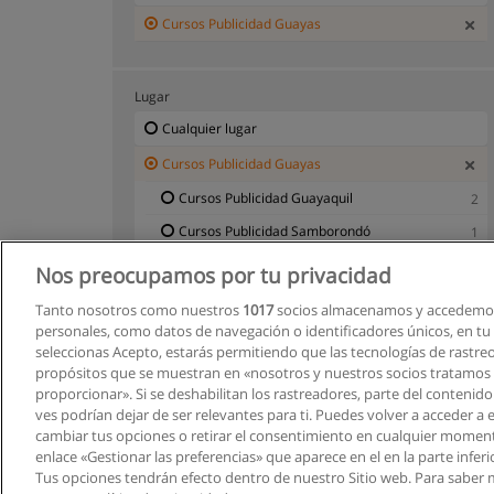
Cursos Publicidad Guayas
Lugar
Cualquier lugar
Cursos Publicidad Guayas
Cursos Publicidad Guayaquil
2
Cursos Publicidad Samborondó
1
Nos preocupamos por tu privacidad
Tanto nosotros como nuestros
1017
socios almacenamos y accedemos
personales, como datos de navegación o identificadores únicos, en tu d
seleccionas Acepto, estarás permitiendo que las tecnologías de rastre
propósitos que se muestran en «nosotros y nuestros socios tratamos
proporcionar». Si se deshabilitan los rastreadores, parte del contenid
ves podrían dejar de ser relevantes para ti. Puedes volver a acceder a
cambiar tus opciones o retirar el consentimiento en cualquier moment
enlace «Gestionar las preferencias» que aparece en el en la parte inferi
Tus opciones tendrán efecto dentro de nuestro Sitio web. Para saber 