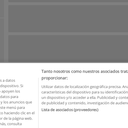
Tanto nosotros como nuestros asociados trat
proporcionar:
 a datos
ispositivo. Si
Utilizar datos de localización geográfica precisa. An
o apoyen los
características del dispositivo para su identificaci
Reglas de uso
Privacidad de datos
Contactar con Educaedu
 datos para
un dispositivo y/o acceder a ella. Publicidad y con
o y los anuncios que
de publicidad y contenido, investigación de audienci
Copyright © Educaedu Business S.L. - CIF : B-95610580: -
www.educaedu.com.ec
 este menú para
Lista de asociados (proveedores)
o haciendo clic en el
or de la página web.
más, consulta