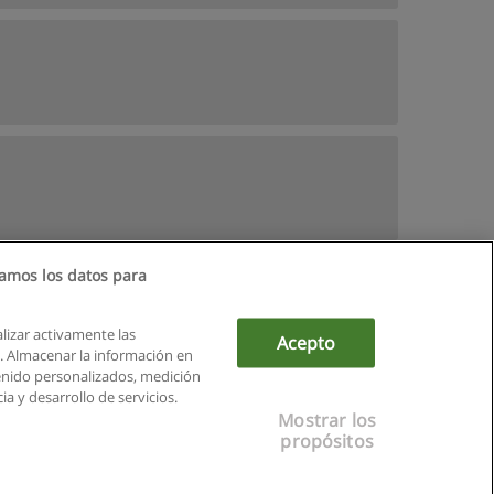
amos los datos para
alizar activamente las
Acepto
ón. Almacenar la información en
tenido personalizados, medición
a y desarrollo de servicios.
Mostrar los
propósitos