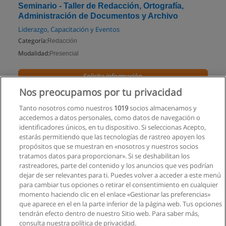
Seminario - Taller de Redacción, Ortografía,
Administración de Documentos y Archivo
Liderazgo, Capacitación y Eventos
Categoría:
Redacción
Modalidad:
Presencial
Solicita información
Nos preocupamos por tu privacidad
Impartido en:
Quito
Tanto nosotros como nuestros
1019
socios almacenamos y
accedemos a datos personales, como datos de navegación o
identificadores únicos, en tu dispositivo. Si seleccionas Acepto,
estarás permitiendo que las tecnologías de rastreo apoyen los
propósitos que se muestran en «nosotros y nuestros socios
tratamos datos para proporcionar». Si se deshabilitan los
rastreadores, parte del contenido y los anuncios que ves podrían
dejar de ser relevantes para ti. Puedes volver a acceder a este menú
para cambiar tus opciones o retirar el consentimiento en cualquier
momento haciendo clic en el enlace «Gestionar las preferencias»
que aparece en el en la parte inferior de la página web. Tus opciones
tendrán efecto dentro de nuestro Sitio web. Para saber más,
consulta nuestra política de privacidad.