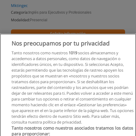
Mktingec
Categoría:
Inglés para Ejecutivos y Profesionales
Modalidad:
Presencial
Solicita información
Nos preocupamos por tu privacidad
Impartido en:
Guayaquil
Tanto nosotros como nuestros
1019
socios almacenamos y
accedemos a datos personales, como datos de navegación o
identificadores únicos, en tu dispositivo. Si seleccionas Acepto,
estarás permitiendo que las tecnologías de rastreo apoyen los
propósitos que se muestran en «nosotros y nuestros socios
tratamos datos para proporcionar». Si se deshabilitan los
rastreadores, parte del contenido y los anuncios que ves podrían
dejar de ser relevantes para ti. Puedes volver a acceder a este menú
para cambiar tus opciones o retirar el consentimiento en cualquier
momento haciendo clic en el enlace «Gestionar las preferencias»
que aparece en el en la parte inferior de la página web. Tus opciones
tendrán efecto dentro de nuestro Sitio web. Para saber más,
consulta nuestra política de privacidad.
Tanto nosotros como nuestros asociados tratamos los datos
para proporcionar: