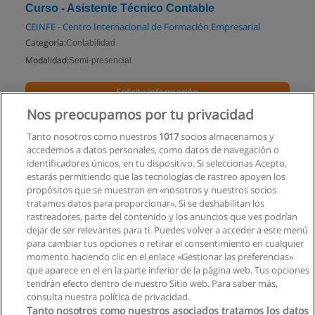
Curso - Asistente Técnico Contable
CEINFE - Centro Internacional de Formación Empresarial
Categoría:
Contabilidad
Modalidad:
Semi-presencial
Solicita información
Nos preocupamos por tu privacidad
Impartido en:
Pasaje
Tanto nosotros como nuestros
1017
socios almacenamos y
accedemos a datos personales, como datos de navegación o
identificadores únicos, en tu dispositivo. Si seleccionas Acepto,
estarás permitiendo que las tecnologías de rastreo apoyen los
propósitos que se muestran en «nosotros y nuestros socios
tratamos datos para proporcionar». Si se deshabilitan los
rastreadores, parte del contenido y los anuncios que ves podrían
dejar de ser relevantes para ti. Puedes volver a acceder a este menú
para cambiar tus opciones o retirar el consentimiento en cualquier
momento haciendo clic en el enlace «Gestionar las preferencias»
que aparece en el en la parte inferior de la página web. Tus opciones
tendrán efecto dentro de nuestro Sitio web. Para saber más,
consulta nuestra política de privacidad.
Tanto nosotros como nuestros asociados tratamos los datos