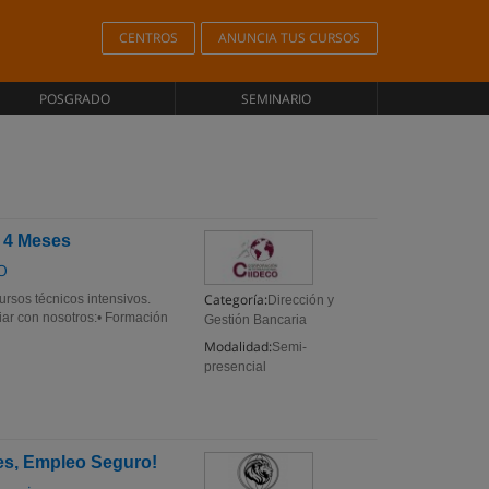
CENTROS
ANUNCIA TUS CURSOS
POSGRADO
SEMINARIO
n 4 Meses
O
Categoría:
rsos técnicos intensivos.
Dirección y
diar con nosotros:• Formación
Gestión Bancaria
Modalidad:
Semi-
presencial
es, Empleo Seguro!