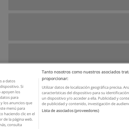
Tanto nosotros como nuestros asociados trat
proporcionar:
 a datos
ispositivo. Si
Utilizar datos de localización geográfica precisa. An
o apoyen los
características del dispositivo para su identificaci
Reglas de uso
Privacidad de datos
Contactar con Educaedu
 datos para
un dispositivo y/o acceder a ella. Publicidad y con
o y los anuncios que
de publicidad y contenido, investigación de audienci
Copyright © Educaedu Business S.L. - CIF : B-95610580: -
www.educaedu.com.ec
 este menú para
Lista de asociados (proveedores)
o haciendo clic en el
or de la página web.
más, consulta