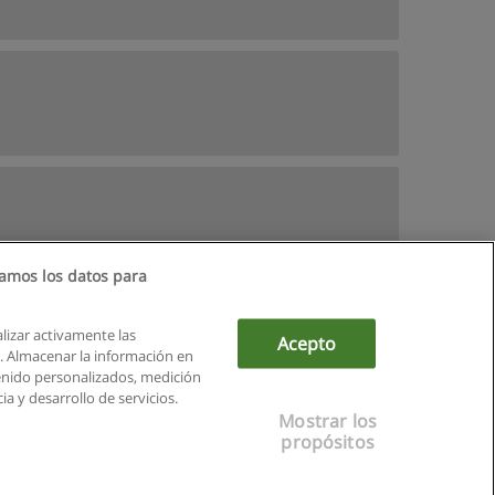
amos los datos para
alizar activamente las
Acepto
ón. Almacenar la información en
tenido personalizados, medición
a y desarrollo de servicios.
Mostrar los
propósitos