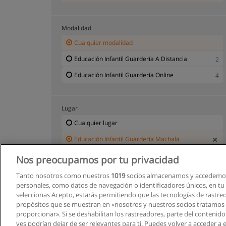
Modalidad
Cualquier modalidad
Educación Infantil Guardería A Distancia
2
Educación Infantil Guardería Online
4
Lugar
Cualquier lugar
Educación Infantil Guardería Machala
Nos preocupamos por tu privacidad
Tanto nosotros como nuestros
1019
socios almacenamos y accedemos
personales, como datos de navegación o identificadores únicos, en tu d
seleccionas Acepto, estarás permitiendo que las tecnologías de rastre
propósitos que se muestran en «nosotros y nuestros socios tratamos
proporcionar». Si se deshabilitan los rastreadores, parte del contenid
ves podrían dejar de ser relevantes para ti. Puedes volver a acceder a