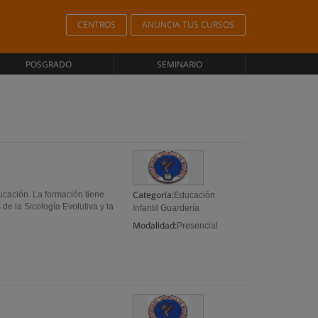
CENTROS
ANUNCIA TUS CURSOS
POSGRADO
SEMINARIO
Categoría:
ucación. La formación tiene
Educación
de la Sicología Evolutiva y la
Infantil Guardería
Modalidad:
Presencial