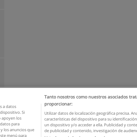
Tanto nosotros como nuestros asociados trat
proporcionar:
 a datos
ispositivo. Si
Utilizar datos de localización geográfica precisa. An
o apoyen los
características del dispositivo para su identificaci
Reglas de uso
Privacidad de datos
Contactar con Educaedu
 datos para
un dispositivo y/o acceder a ella. Publicidad y con
o y los anuncios que
de publicidad y contenido, investigación de audienci
Copyright © Educaedu Business S.L. - CIF : B-95610580: -
www.educaedu.com.ec
 este menú para