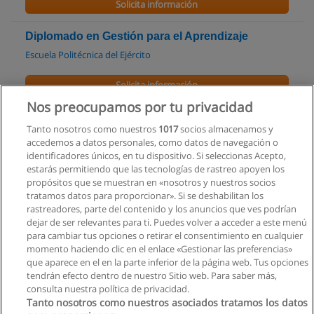
Solicita información
Diplomado en Gestión para el Aprendizaje
Escuela Politécnica del Ejército
Solicita información
Nos preocupamos por tu privacidad
Especialización de Ciencias de la Educación
Tanto nosotros como nuestros
1017
socios almacenamos y
Escuela Politécnica del Ejército
accedemos a datos personales, como datos de navegación o
identificadores únicos, en tu dispositivo. Si seleccionas Acepto,
Solicita información
estarás permitiendo que las tecnologías de rastreo apoyen los
propósitos que se muestran en «nosotros y nuestros socios
tratamos datos para proporcionar». Si se deshabilitan los
Parvularia
rastreadores, parte del contenido y los anuncios que ves podrían
Universidad Alfredo Perez Guerrero
dejar de ser relevantes para ti. Puedes volver a acceder a este menú
para cambiar tus opciones o retirar el consentimiento en cualquier
Solicita información
momento haciendo clic en el enlace «Gestionar las preferencias»
que aparece en el en la parte inferior de la página web. Tus opciones
tendrán efecto dentro de nuestro Sitio web. Para saber más,
consulta nuestra política de privacidad.
Tanto nosotros como nuestros asociados tratamos los datos