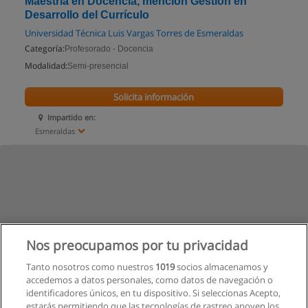
Maestría en Docencia, mención Gestión en
Desarrollo del Currículo
Universidad Técnica Luis Vargas Torres de Esmeraldas
Categoría:
Profesorado - Docencia
Modalidad:
Semi-presencial
Solicita información
Impartido en:
Esmeraldas
Nos preocupamos por tu privacidad
Tanto nosotros como nuestros
1019
socios almacenamos y
accedemos a datos personales, como datos de navegación o
identificadores únicos, en tu dispositivo. Si seleccionas Acepto,
estarás permitiendo que las tecnologías de rastreo apoyen los