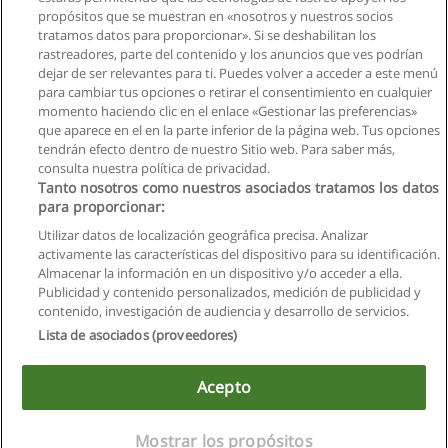
propósitos que se muestran en «nosotros y nuestros socios
tratamos datos para proporcionar». Si se deshabilitan los
rastreadores, parte del contenido y los anuncios que ves podrían
dejar de ser relevantes para ti. Puedes volver a acceder a este menú
para cambiar tus opciones o retirar el consentimiento en cualquier
momento haciendo clic en el enlace «Gestionar las preferencias»
que aparece en el en la parte inferior de la página web. Tus opciones
tendrán efecto dentro de nuestro Sitio web. Para saber más,
consulta nuestra política de privacidad.
Tanto nosotros como nuestros asociados tratamos los datos
para proporcionar:
Reglas de uso
Utilizar datos de localización geográfica precisa. Analizar
activamente las características del dispositivo para su identificación.
Privacidad de datos
Almacenar la información en un dispositivo y/o acceder a ella.
Publicidad y contenido personalizados, medición de publicidad y
Contactar con Educaedu
contenido, investigación de audiencia y desarrollo de servicios.
Lista de asociados (proveedores)
Copyright © Educaedu Business S.L. - CIF : B-95610580: -
www.educaedu.com.ec
Acepto
Mostrar los propósitos