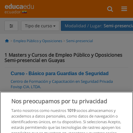
ecuador
Tipo de curso
Modalidad / Lugar:
Semi-presenci
Empleo Público y Oposiciones
Semi-presencial
1
Masters y Cursos de Empleo Público y Oposiciones
Semi-presencial en Guayas
Curso - Básico para Guardias de Seguridad
Centro de Formación y Capacitación en Seguridad Privada
Fovisp CIA. LTDA.
Categoría:
Cuerpos de Seguridad
Nos preocupamos por tu privacidad
Modalidad:
Semi-presencial
Tanto nosotros como nuestros
1019
socios almacenamos y
Solicita información
accedemos a datos personales, como datos de navegación o
identificadores únicos, en tu dispositivo. Si seleccionas Acepto,
Impartido en:
estarás permitiendo que las tecnologías de rastreo apoyen los
Guayaquil