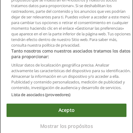
propósitos que se muestran en «nosotros y nuestros socios
tratamos datos para proporcionar». Si se deshabilitan los
rastreadores, parte del contenido y los anuncios que ves podrían
dejar de ser relevantes para ti. Puedes volver a acceder a este menú
para cambiar tus opciones o retirar el consentimiento en cualquier
momento haciendo clic en el enlace «Gestionar las preferencias»
que aparece en el en la parte inferior de la página web. Tus opciones
tendrán efecto dentro de nuestro Sitio web. Para saber más,
consulta nuestra política de privacidad.
Tanto nosotros como nuestros asociados tratamos los datos
para proporcionar:
Reglas de uso
Utilizar datos de localización geográfica precisa. Analizar
activamente las características del dispositivo para su identificación.
Privacidad de datos
Almacenar la información en un dispositivo y/o acceder a ella.
Publicidad y contenido personalizados, medición de publicidad y
Contactar con Educaedu
contenido, investigación de audiencia y desarrollo de servicios.
Lista de asociados (proveedores)
Copyright © Educaedu Business S.L. - CIF : B-95610580: -
www.educaedu.com.ec
Acepto
Mostrar los propósitos