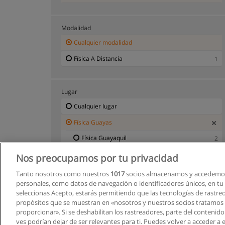
Modalidad
Cualquier modalidad
Física A Distancia
1
Lugar
Cualquier lugar
Física Guayas
Física Guayaquil
2
Nos preocupamos por tu privacidad
Tanto nosotros como nuestros
1017
socios almacenamos y accedemos
personales, como datos de navegación o identificadores únicos, en tu d
seleccionas Acepto, estarás permitiendo que las tecnologías de rastre
propósitos que se muestran en «nosotros y nuestros socios tratamos
proporcionar». Si se deshabilitan los rastreadores, parte del contenid
ves podrían dejar de ser relevantes para ti. Puedes volver a acceder a