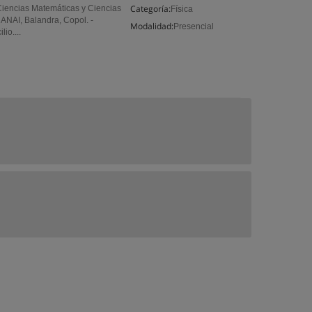
Categoría:
 Ciencias Matemáticas y Ciencias
Física
ANAI, Balandra, Copol. -
Modalidad:
Presencial
io....