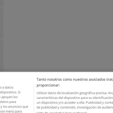
Tanto nosotros como nuestros asociados trat
proporcionar:
 a datos
ispositivo. Si
Utilizar datos de localización geográfica precisa. An
o apoyen los
características del dispositivo para su identificaci
Reglas de uso
Privacidad de datos
Contactar con Educaedu
 datos para
un dispositivo y/o acceder a ella. Publicidad y con
o y los anuncios que
de publicidad y contenido, investigación de audienci
Copyright © Educaedu Business S.L. - CIF : B-95610580: -
www.educaedu.com.ec
 este menú para