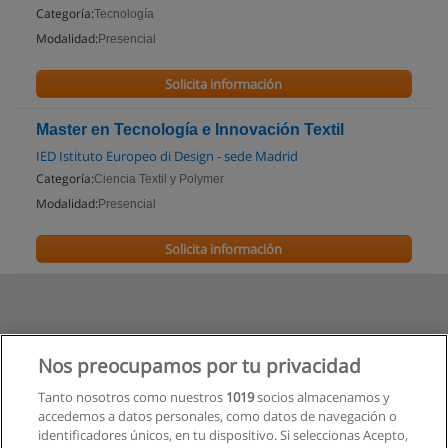
Categoría:
Tecnología
Modalidad:
Presencial
Solicita información
Master en Tecnología e Innovación Textil
IED Istituto Europeo di Design - sede Madrid
Categoría:
Ciencia Textil y Polymer
Modalidad:
Presencial
Solicita información
Nos preocupamos por tu privacidad
Tanto nosotros como nuestros
1019
socios almacenamos y
accedemos a datos personales, como datos de navegación o
identificadores únicos, en tu dispositivo. Si seleccionas Acepto,