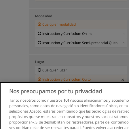
Modalidad
Cualquier modalidad
Instrucción y Currículum Online
1
Instrucción y Currículum Semi-presencial Quito
1
Lugar
Cualquier lugar
Instrucción y Currículum Quito
Nos preocupamos por tu privacidad
Tanto nosotros como nuestros
1017
socios almacenamos y accedemos
personales, como datos de navegación o identificadores únicos, en tu d
seleccionas Acepto, estarás permitiendo que las tecnologías de rastre
propósitos que se muestran en «nosotros y nuestros socios tratamos
proporcionar». Si se deshabilitan los rastreadores, parte del contenid
ves podrían dejar de ser relevantes para ti. Puedes volver a acceder a