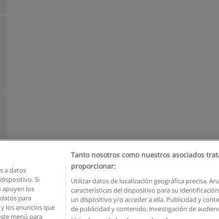
Tanto nosotros como nuestros asociados trat
proporcionar:
 a datos
ispositivo. Si
Utilizar datos de localización geográfica precisa. An
o apoyen los
características del dispositivo para su identificaci
Reglas de uso
Privacidad de datos
Contactar con Educaedu
 datos para
un dispositivo y/o acceder a ella. Publicidad y con
o y los anuncios que
de publicidad y contenido, investigación de audienci
Copyright © Educaedu Business S.L. - CIF : B-95610580: -
www.educaedu.com.ec
 este menú para