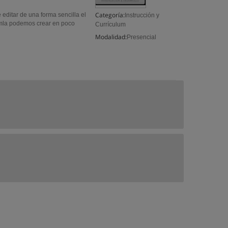
Categoría:
editar de una forma sencilla el
Instrucción y
omla podemos crear en poco
Currículum
Modalidad:
Presencial