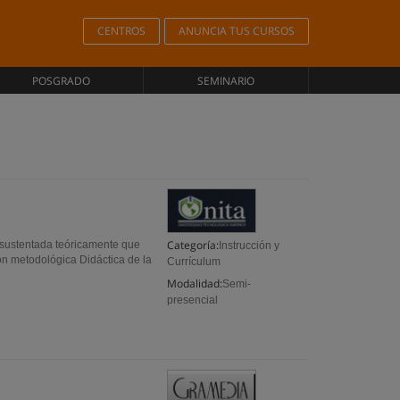
CENTROS
ANUNCIA TUS CURSOS
POSGRADO
SEMINARIO
Categoría:
 sustentada teóricamente que
Instrucción y
ión metodológica Didáctica de la
Currículum
Modalidad:
Semi-
presencial