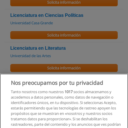
Solicita información
Licenciatura en Ciencias Políticas
Universidad Casa Grande
Solicita información
Licenciatura en Literatura
Universidad de las Artes
Solicita información
Maestría en Estudios de la Cultura con Mención
Nos preocupamos por tu privacidad
en Intercultularidad
Tanto nosotros como nuestros
1017
socios almacenamos y
Universidad del Azuay
accedemos a datos personales, como datos de navegación o
identificadores únicos, en tu dispositivo. Si seleccionas Acepto,
Solicita información
estarás permitiendo que las tecnologías de rastreo apoyen los
propósitos que se muestran en «nosotros y nuestros socios
tratamos datos para proporcionar». Si se deshabilitan los
Maestria en Bibliotecología
rastreadores, parte del contenido y los anuncios que ves podrían
Universidad Regional Autónoma de los Andes