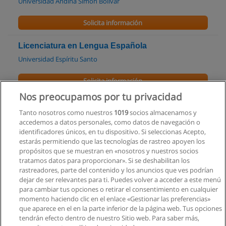
Universidad Andina Simón Bolívar
Solicita información
Licenciatura en Lengua Española
Universidad Espíritu Santo
Solicita información
Nos preocupamos por tu privacidad
Maestría en Bibliotecas
Tanto nosotros como nuestros
1019
socios almacenamos y
Universidad Regional Autónoma de los Andes
accedemos a datos personales, como datos de navegación o
identificadores únicos, en tu dispositivo. Si seleccionas Acepto,
Solicita información
estarás permitiendo que las tecnologías de rastreo apoyen los
propósitos que se muestran en «nosotros y nuestros socios
tratamos datos para proporcionar». Si se deshabilitan los
Curso de Antropología Empresarial
rastreadores, parte del contenido y los anuncios que ves podrían
Mundo Set
dejar de ser relevantes para ti. Puedes volver a acceder a este menú
para cambiar tus opciones o retirar el consentimiento en cualquier
Solicita información
momento haciendo clic en el enlace «Gestionar las preferencias»
que aparece en el en la parte inferior de la página web. Tus opciones
tendrán efecto dentro de nuestro Sitio web. Para saber más,