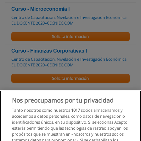
Curso - Microeconomía I
Centro de Capacitación, Nivelación e Investigación Económica
EL DOCENTE 2020–CECNIEC.COM
Solicita información
Curso - Finanzas Corporativas I
Centro de Capacitación, Nivelación e Investigación Económica
EL DOCENTE 2020–CECNIEC.COM
Solicita información
Curso - Las Matemáticas Financieras Aplicadas a
Nos preocupamos por tu privacidad
los Negocios
Centro de Capacitación, Nivelación e Investigación Económica
Tanto nosotros como nuestros
1017
socios almacenamos y
EL DOCENTE 2020–CECNIEC.COM
accedemos a datos personales, como datos de navegación o
identificadores únicos, en tu dispositivo. Si seleccionas Acepto,
Solicita información
estarás permitiendo que las tecnologías de rastreo apoyen los
propósitos que se muestran en «nosotros y nuestros socios
tratamos datos para proporcionar». Si se deshabilitan los
Diplomado - Gestión Financiera