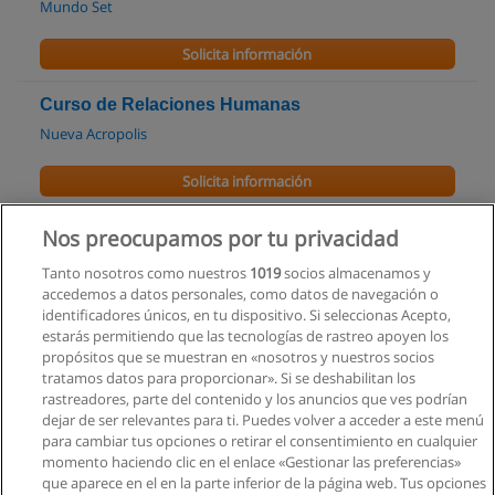
Mundo Set
Solicita información
Curso de Relaciones Humanas
Nueva Acropolis
Solicita información
Carrera de Lengua y Literatura
Nos preocupamos por tu privacidad
Universidad Nacional del Chimborazo
Tanto nosotros como nuestros
1019
socios almacenamos y
accedemos a datos personales, como datos de navegación o
Solicita información
identificadores únicos, en tu dispositivo. Si seleccionas Acepto,
estarás permitiendo que las tecnologías de rastreo apoyen los
propósitos que se muestran en «nosotros y nuestros socios
Magíster en Estudios Antropológicos y de la
tratamos datos para proporcionar». Si se deshabilitan los
Cultura
rastreadores, parte del contenido y los anuncios que ves podrían
Universidad Politécnica Salesiana
dejar de ser relevantes para ti. Puedes volver a acceder a este menú
para cambiar tus opciones o retirar el consentimiento en cualquier
Solicita información
momento haciendo clic en el enlace «Gestionar las preferencias»
que aparece en el en la parte inferior de la página web. Tus opciones