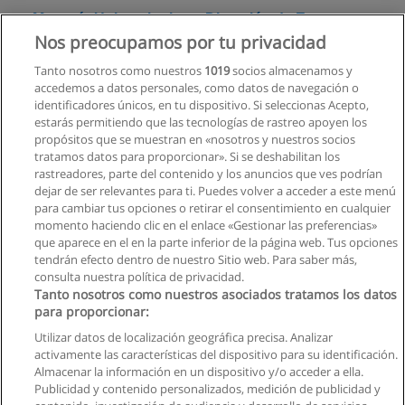
Maestría Universitaria en Dirección de Empresas
- MBA Online
Nos preocupamos por tu privacidad
Universidad Europea
Tanto nosotros como nuestros
1019
socios almacenamos y
accedemos a datos personales, como datos de navegación o
Solicita información
identificadores únicos, en tu dispositivo. Si seleccionas Acepto,
estarás permitiendo que las tecnologías de rastreo apoyen los
propósitos que se muestran en «nosotros y nuestros socios
Máster Universitario en Administración y
tratamos datos para proporcionar». Si se deshabilitan los
Dirección de Empresas (MBA)
rastreadores, parte del contenido y los anuncios que ves podrían
UNIE Universidad
dejar de ser relevantes para ti. Puedes volver a acceder a este menú
para cambiar tus opciones o retirar el consentimiento en cualquier
Solicita información
momento haciendo clic en el enlace «Gestionar las preferencias»
que aparece en el en la parte inferior de la página web. Tus opciones
tendrán efecto dentro de nuestro Sitio web. Para saber más,
consulta nuestra política de privacidad.
Tanto nosotros como nuestros asociados tratamos los datos
para proporcionar:
Reglas de uso
Utilizar datos de localización geográfica precisa. Analizar
activamente las características del dispositivo para su identificación.
Privacidad de datos
Almacenar la información en un dispositivo y/o acceder a ella.
Publicidad y contenido personalizados, medición de publicidad y
Contactar con Educaedu