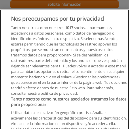
Solicita información
Nos preocupamos por tu privacidad
Curso de Estadísticas II
Centro de Capacitación, Nivelación e Investigación Económica
Tanto nosotros como nuestros
1017
socios almacenamos y
EL DOCENTE 2020–CECNIEC.COM
accedemos a datos personales, como datos de navegación o
identificadores únicos, en tu dispositivo. Si seleccionas Acepto,
Solicita información
estarás permitiendo que las tecnologías de rastreo apoyen los
propósitos que se muestran en «nosotros y nuestros socios
tratamos datos para proporcionar». Si se deshabilitan los
Carrera Tecnología Superior en Educación Inicial
rastreadores, parte del contenido y los anuncios que ves podrían
ITSQMET - Instituto Tecnológico Quito Metropolitano
dejar de ser relevantes para ti. Puedes volver a acceder a este menú
para cambiar tus opciones o retirar el consentimiento en cualquier
Solicita información
momento haciendo clic en el enlace «Gestionar las preferencias»
que aparece en el en la parte inferior de la página web. Tus opciones
tendrán efecto dentro de nuestro Sitio web. Para saber más,
consulta nuestra política de privacidad.
Tanto nosotros como nuestros asociados tratamos los datos
para proporcionar:
Reglas de uso
Utilizar datos de localización geográfica precisa. Analizar
activamente las características del dispositivo para su identificación.
Privacidad de datos
Almacenar la información en un dispositivo y/o acceder a ella.