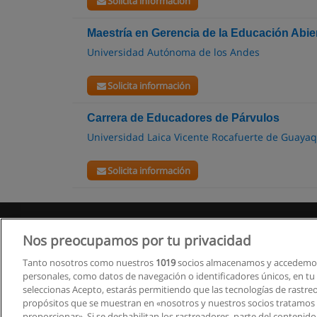
Solicita información
Maestría en Gerencia de la Educación Abie
Universidad Autónoma de los Andes
Solicita información
Carrera de Educadores de Párvulos
Universidad Laica Vicente Rocafuerte de Guayaq
Solicita información
Nos preocupamos por tu privacidad
Tanto nosotros como nuestros
1019
socios almacenamos y accedemos
personales, como datos de navegación o identificadores únicos, en tu d
seleccionas Acepto, estarás permitiendo que las tecnologías de rastre
propósitos que se muestran en «nosotros y nuestros socios tratamos
proporcionar». Si se deshabilitan los rastreadores, parte del contenid