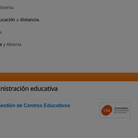
abierta.
ucación
a
distancia
.
a.
a
y Abierta
nistración educativa
 Gestión de Centros Educativos