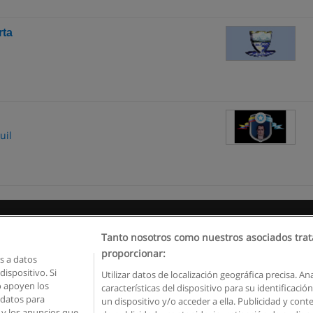
rta
uil
Reglas de uso
Privacidad de datos
Contactar con Educaedu
Tanto nosotros como nuestros asociados trat
proporcionar:
 a datos
Copyright © Educaedu Business S.L. - CIF : B-95610580: -
www.educaedu.com.ec
ispositivo. Si
Utilizar datos de localización geográfica precisa. An
o apoyen los
características del dispositivo para su identificaci
 datos para
un dispositivo y/o acceder a ella. Publicidad y con
o y los anuncios que