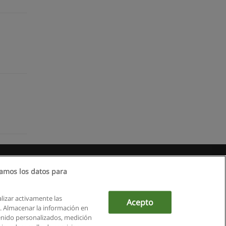
amos los datos para
alizar activamente las
Acepto
ón. Almacenar la información en
tenido personalizados, medición