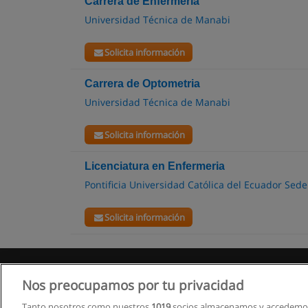
Carrera de Enfermería
Universidad Técnica de Manabi
Solicita información
Carrera de Optometria
Universidad Técnica de Manabi
Solicita información
Licenciatura en Enfermeria
Pontificia Universidad Católica del Ecuador Se
Solicita información
Nos preocupamos por tu privacidad
Tanto nosotros como nuestros
1019
socios almacenamos y accedemos