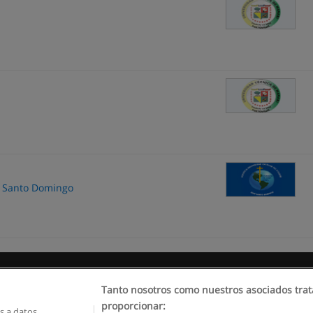
de Santo Domingo
Reglas de uso
Privacidad de datos
Contactar con Educaedu
Tanto nosotros como nuestros asociados trat
proporcionar:
 a datos