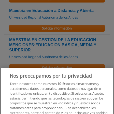
Maestría en Educación a Distancia y Abierta
Universidad Regional Autónoma de los Andes
Solicita información
MAESTRIA EN GESTION DE LA EDUCACION
MENCIONES:EDUCACION BASICA, MEDIA Y
SUPERIOR
Universidad Regional Autónoma de los Andes
Solicita información
Nos preocupamos por tu privacidad
Maestría en Gerencia de la Educación Abierta
Tanto nosotros como nuestros
1019
socios almacenamos y
Universidad Regional Autónoma de los Andes
accedemos a datos personales, como datos de navegación o
identificadores únicos, en tu dispositivo. Si seleccionas Acepto,
Solicita información
estarás permitiendo que las tecnologías de rastreo apoyen los
propósitos que se muestran en «nosotros y nuestros socios
tratamos datos para proporcionar». Si se deshabilitan los
Carrera de Educadores de Párvulos
rastreadores, parte del contenido y los anuncios que ves podrían