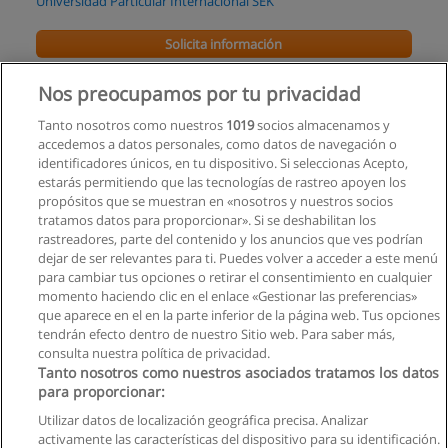
Universidad Particular Internacional SEK
Solicita información
Nos preocupamos por tu privacidad
Maestría en Gestión Turística
Universidad Tecnológica América
Tanto nosotros como nuestros
1019
socios almacenamos y
accedemos a datos personales, como datos de navegación o
Solicita información
identificadores únicos, en tu dispositivo. Si seleccionas Acepto,
estarás permitiendo que las tecnologías de rastreo apoyen los
propósitos que se muestran en «nosotros y nuestros socios
Curso de Formación de Especialistas en Eventos
tratamos datos para proporcionar». Si se deshabilitan los
FOPE Escuela de Altos Estudios en Events-Weddings-
rastreadores, parte del contenido y los anuncios que ves podrían
Hospitality-Protocol-Desing
dejar de ser relevantes para ti. Puedes volver a acceder a este menú
para cambiar tus opciones o retirar el consentimiento en cualquier
Solicita información
momento haciendo clic en el enlace «Gestionar las preferencias»
que aparece en el en la parte inferior de la página web. Tus opciones
tendrán efecto dentro de nuestro Sitio web. Para saber más,
consulta nuestra política de privacidad.
Tanto nosotros como nuestros asociados tratamos los datos
para proporcionar:
Reglas de uso
Utilizar datos de localización geográfica precisa. Analizar
activamente las características del dispositivo para su identificación.
Privacidad de datos